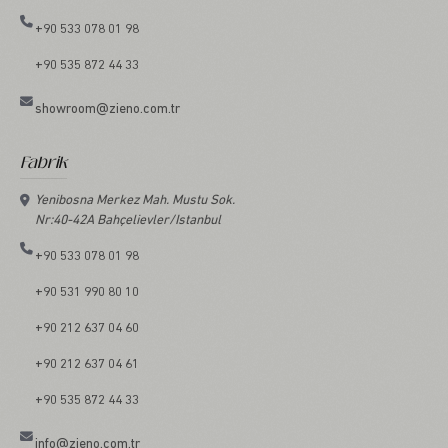
+90 533 078 01 98
+90 535 872 44 33
showroom@zieno.com.tr
Fabrik
Yenibosna Merkez Mah. Mustu Sok.
Nr:40-42A Bahçelievler/Istanbul
+90 533 078 01 98
+90 531 990 80 10
+90 212 637 04 60
+90 212 637 04 61
+90 535 872 44 33
info@zieno.com.tr