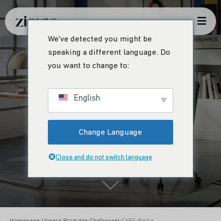
We've detected you might be
speaking a different language. Do
you want to change to:
CARE-Reihe
English
Change Language
Die stille Kraft des Komforts
Close and do not switch language