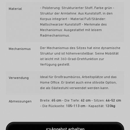
- Polsterung: Strukturierter Stoff, Farbe grün -
Material
Struktur der Armlehne: Aus Kunststoff, in den
Korpus integriert - Material Fuß/Ständer:
Mattschwarzer Kunststoff - Merkmale des
Mechanismus: Ausgestattet mit leisem
Radmechanismus.
Der Mechanismus des Sitzes hat eine dynamische
Mechanismus
Struktur und ist höhenverstellbar. Seine Mobilität
ist leicht mit 360-Grad-Drehfunktion zur
Verfügung gestellt.
Ideal für Großraumbüros, Arbeitsplätze und das
Verwendung
Home Office. Er bietet auch eine stilvolle Option,
die als Gästestuhl verwendet werden kann.
Breite:
65 cm
- Die Tiefe:
62 cm
- Sitzen:
44-52 cm
Abmessungen
- Die Rückseite:
105-113 cm
- Kapazität:
120kg
Angebot erhalten