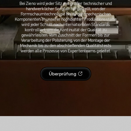
Bei Zieno wird jeder Sitz mit großer technischer und
handwerklicher Sorgfalt hergestellt, von der
Formschaumtechnologie bis zu den mechanischen
Komponenten. In unserer hochdichten Produktionsstätte
wird jeder Schritt nach internationalen Standards
kontrolliert, um die Kontinuität der Qualität zu
gewährleisten. Vom Zuschnitt der Formen bis zur
Verarbeitung der Polsterung, von der Montage der
Mechanik bis zu den abschließenden Qualitätstests
werden alle Prozesse von Expertenteams geleitet.
Überprüfung