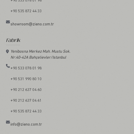
+90 533 078 01 98
+90 535 872 44 33
showroom@zieno.com.tr
Fabrik
Yenibosna Merkez Mah. Mustu Sok.
Nr:40-42A Bahçelievler/Istanbul
+90 533 078 01 98
+90 531 990 80 10
+90 212 637 04 60
+90 212 637 04 61
+90 535 872 44 33
info@zieno.com.tr