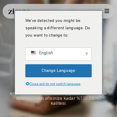
We've detected you might be
speaking a different language. Do
you want to change to:
Komfort,
English
Macht.
Change Language
Close and do not switch language
Türkiye’nin üretim potansiyelini küresel
ergonomi standartlarına taşıyoruz. Hammadde
aşamasından ofisinize kadar %100 ZIENO
kalitesi.