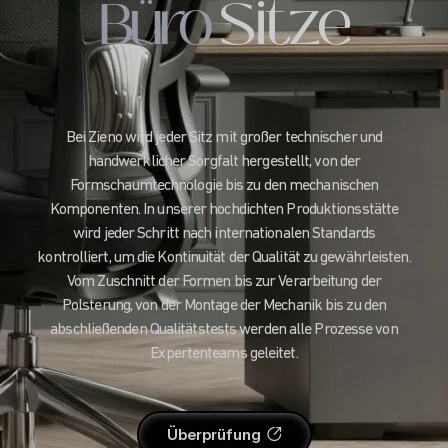
Büro
Sitze
Bei Zieno wird jeder Sitz mit großer technischer und
handwerklicher Sorgfalt hergestellt, von der
Formschaumtechnologie bis zu den mechanischen
Komponenten. In unserer hochdichten Produktionsstätte
wird jeder Schritt nach internationalen Standards
kontrolliert, um die Kontinuität der Qualität zu gewährleisten.
Vom Zuschnitt der Formen bis zur Verarbeitung der
Polsterung, von der Montage der Mechanik bis zu den
abschließenden Qualitätstests werden alle Prozesse von
Expertenteams geleitet.
Überprüfung