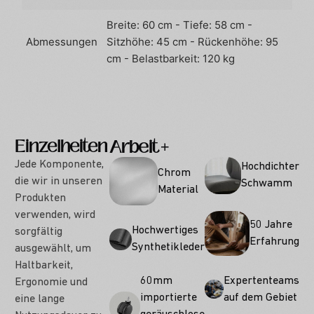
Breite: 60 cm - Tiefe: 58 cm -
Abmessungen
Sitzhöhe: 45 cm - Rückenhöhe: 95
cm - Belastbarkeit: 120 kg
Einzelheiten
Arbeit
Optionen
Jede Komponente,
Hochdichter
Chrom
die wir in unseren
Schwamm
Material
Produkten
verwenden, wird
50 Jahre
Hochwertiges
sorgfältig
Erfahrung
Synthetikleder
ausgewählt, um
Haltbarkeit,
Expertenteams
60mm
Ergonomie und
auf dem Gebiet
importierte
eine lange