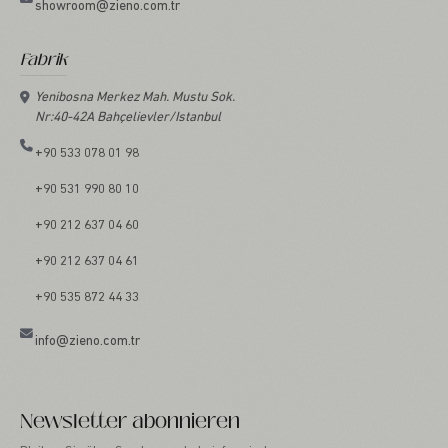
showroom@zieno.com.tr
Fabrik
Yenibosna Merkez Mah. Mustu Sok.
Nr:40-42A Bahçelievler/Istanbul
+90 533 078 01 98
+90 531 990 80 10
+90 212 637 04 60
+90 212 637 04 61
+90 535 872 44 33
info@zieno.com.tr
Newsletter abonnieren