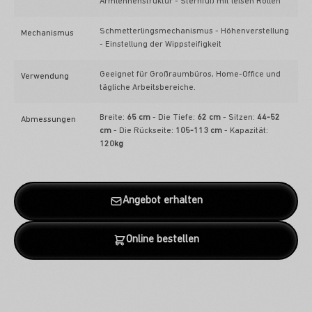
Armlehnenstruktur - Sternfuß mit leisen Rollen
Schmetterlingsmechanismus - Höhenverstellung
Mechanismus
- Einstellung der Wippsteifigkeit
Geeignet für Großraumbüros, Home-Office und
Verwendung
tägliche Arbeitsbereiche.
Breite:
65 cm
- Die Tiefe:
62 cm
- Sitzen:
44-52
Abmessungen
cm
- Die Rückseite:
105-113 cm
- Kapazität:
120kg
Angebot erhalten
Online bestellen