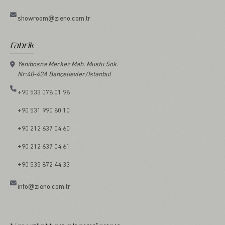
showroom@zieno.com.tr
Fabrik
Yenibosna Merkez Mah. Mustu Sok.
Nr:40-42A Bahçelievler/Istanbul
+90 533 078 01 98
+90 531 990 80 10
+90 212 637 04 60
+90 212 637 04 61
+90 535 872 44 33
info@zieno.com.tr