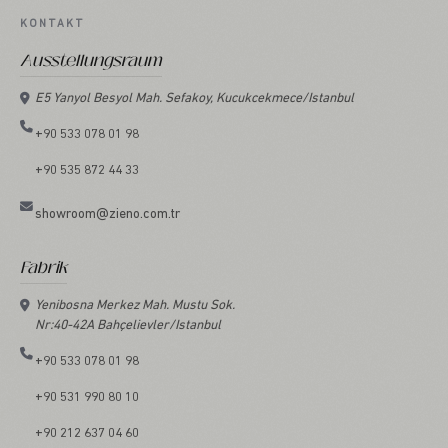
KONTAKT
Ausstellungsraum
E5 Yanyol Besyol Mah. Sefakoy, Kucukcekmece/Istanbul
+90 533 078 01 98
+90 535 872 44 33
showroom@zieno.com.tr
Fabrik
Yenibosna Merkez Mah. Mustu Sok.
Nr:40-42A Bahçelievler/Istanbul
+90 533 078 01 98
+90 531 990 80 10
+90 212 637 04 60