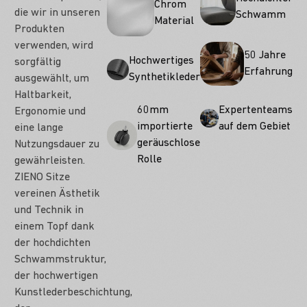
Chrom
die wir in unseren
Schwamm
Material
Produkten
verwenden, wird
50 Jahre
Hochwertiges
sorgfältig
Erfahrung
Synthetikleder
ausgewählt, um
Haltbarkeit,
Expertenteams
60mm
Ergonomie und
auf dem Gebiet
importierte
eine lange
geräuschlose
Nutzungsdauer zu
Rolle
gewährleisten.
ZIENO Sitze
vereinen Ästhetik
und Technik in
einem Topf dank
der hochdichten
Schwammstruktur,
der hochwertigen
Kunstlederbeschichtung,