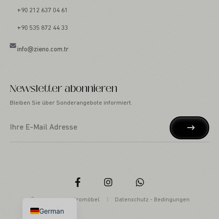
+90 212 637 04 61
+90 535 872 44 33
info@zieno.com.tr
Newsletter abonnieren
Bleiben Sie über Sonderangebote informiert.
Russian
Arabic
English
Turkish
© 2025 ZIENO Büromöbel.
|
Datenschutz
-
Bedingungen
German