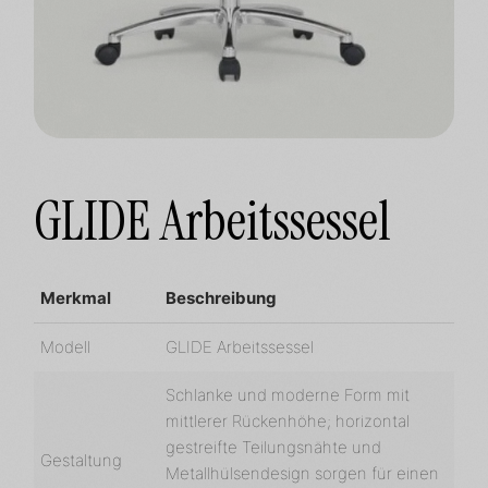
GLIDE Arbeitssessel
Merkmal
Beschreibung
Modell
GLIDE Arbeitssessel
Schlanke und moderne Form mit
mittlerer Rückenhöhe; horizontal
gestreifte Teilungsnähte und
Gestaltung
Metallhülsendesign sorgen für einen