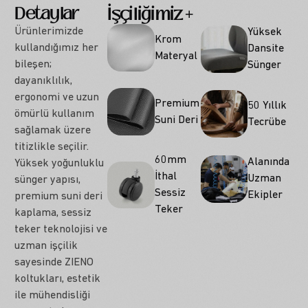
Detaylar
İşçiliğimiz
Seçenekler
Ürünlerimizde
Yüksek
Krom
kullandığımız her
Dansite
Materyal
bileşen;
Sünger
dayanıklılık,
ergonomi ve uzun
Premium
50 Yıllık
ömürlü kullanım
Suni Deri
Tecrübe
sağlamak üzere
titizlikle seçilir.
60mm
Alanında
Yüksek yoğunluklu
İthal
Uzman
sünger yapısı,
Sessiz
Ekipler
premium suni deri
Teker
kaplama, sessiz
teker teknolojisi ve
uzman işçilik
sayesinde ZIENO
koltukları, estetik
ile mühendisliği