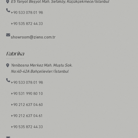
E5 Yanyol Beşyol Mah. Sefaköy, Küçükçekmece/İstanbul
+90 533 078 01 98
+90 535 872 44 33
showroom@zieno.com.tr
Fabrika
Yenibosna Merkez Mah. Muştu Sok.
No:40-42A Bahçelievler/İstanbul
+90 533 078 01 98
+90 531 990 80 10
+90 212 637 04 60
+90 212 637 04 61
+90 535 872 44 33