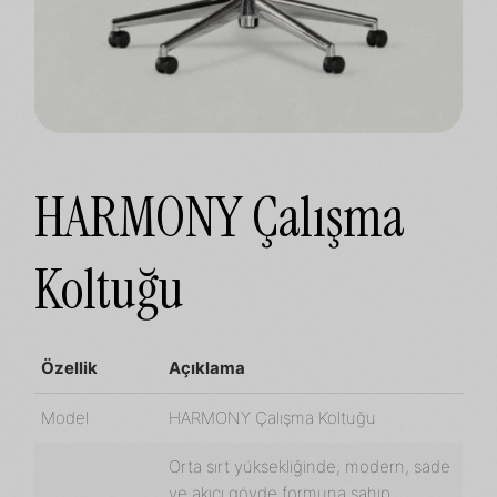
HARMONY Çalışma
Koltuğu
Özellik
Açıklama
Model
HARMONY Çalışma Koltuğu
Orta sırt yüksekliğinde; modern, sade
ve akıcı gövde formuna sahip