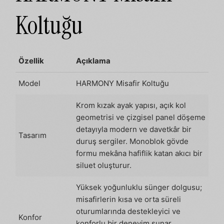
Koltuğu
Özellik
Açıklama
Model
HARMONY Misafir Koltuğu
Krom kızak ayak yapısı, açık kol
geometrisi ve çizgisel panel döşeme
detayıyla modern ve davetkâr bir
Tasarım
duruş sergiler. Monoblok gövde
formu mekâna hafiflik katan akıcı bir
siluet oluşturur.
Yüksek yoğunluklu sünger dolgusu;
misafirlerin kısa ve orta süreli
oturumlarında destekleyici ve
Konfor
konforlu bir deneyim sunar.