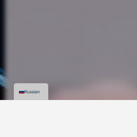
Arabic
German
English
Turkish
Russian
500+ брендов по всему миру
Надежный бизнес-партнер