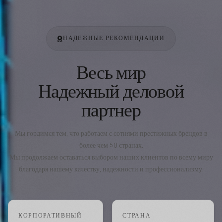
НАДЕЖНЫЕ РЕКОМЕНДАЦИИ
Весь мир
Надежный деловой
партнер
Мы гордимся тем, что работаем с сотнями престижных брендов в
более чем 50 странах.
Мы продолжаем оставаться выбором наших клиентов по всему миру
благодаря нашему качеству, надежности и профессионализму.
КОРПОРАТИВНЫЙ
СТРАНА