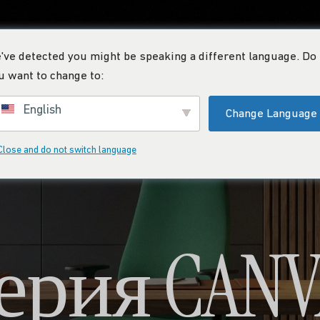
've detected you might be speaking a different language. Do
ный
Наши продукты
Производство
Экспорт
Ссы
u want to change to:
English
Change Language
Close and do not switch language
ерия CANV