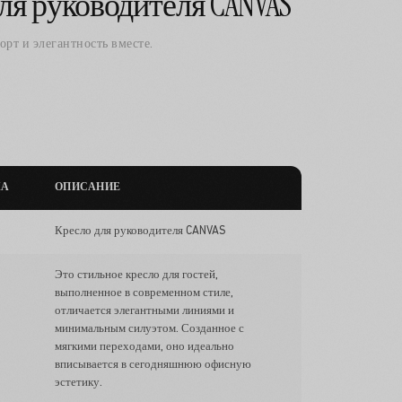
ля руководителя CANVAS
орт и элегантность вместе.
КА
ОПИСАНИЕ
Кресло для руководителя CANVAS
Это стильное кресло для гостей,
выполненное в современном стиле,
отличается элегантными линиями и
минимальным силуэтом. Созданное с
мягкими переходами, оно идеально
вписывается в сегодняшнюю офисную
эстетику.