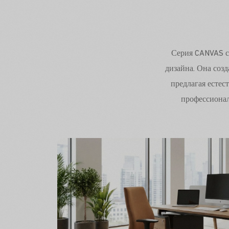
Серия CANVAS с
дизайна. Она соз
предлагая естес
профессионал