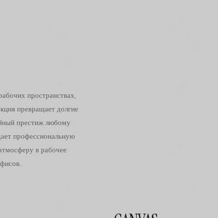
рабочих пространствах,
укция превращает долгие
ойный престиж любому
дает профессиональную
атмосферу в рабочее
офисов.