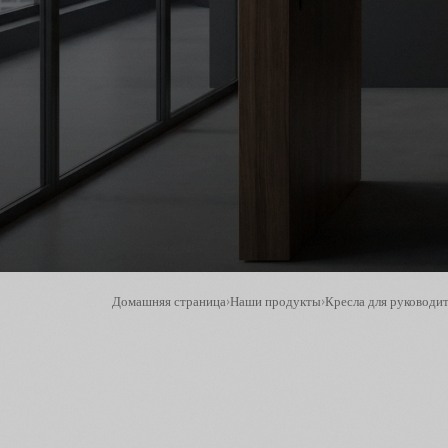
Домашняя страница
›
Наши продукты
›
Кресла для руководи