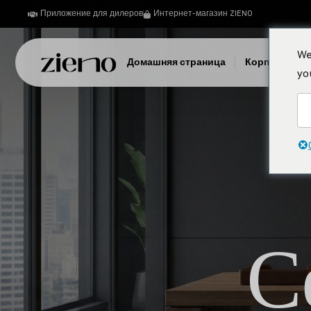
Приложение для дилеров
Интернет-магазин ZIENO
We
Домашняя страница
Корпоратив
yo
С