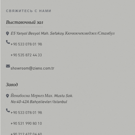
СВЯЖИТЕСЬ С НАМИ
Выставочный зал
E5 Yanyol Besyol Mah. Sefakoy, Кючюкчекмедже/Стамбул
+90 533 078 01 98
+90 535 872 44 33
showroom@zieno.com.tr
Завод
Йенибосна Меркез Мах. Mustu Sok.
No:40-42A Bahçelievler/Istanbul
+90 533 078 01 98
+90 531 990 80 10
+90 212 637 04 60