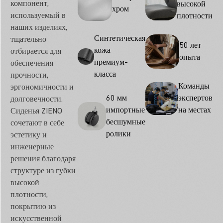
компонент,
высокой
хром
используемый в
плотности
наших изделиях,
Синтетическая
тщательно
50 лет
кожа
отбирается для
опыта
премиум-
обеспечения
класса
прочности,
Команды
эргономичности и
60 мм
экспертов
долговечности.
импортные
на местах
Сиденья ZIENO
бесшумные
сочетают в себе
ролики
эстетику и
инженерные
решения благодаря
структуре из губки
высокой
плотности,
покрытию из
искусственной