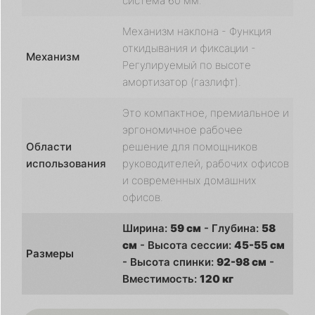
система 60 мм.
Механизм наклона - Функция
откидывания и фиксации -
Механизм
Регулируемый по высоте
амортизатор (газлифт).
Это компактное, премиальное и
эргономичное рабочее
Области
решение для помощников
использования
руководителей, рабочих офисов
и современных домашних
офисов.
Ширина:
59 см
- Глубина:
58
см
- Высота сессии:
45-55 см
Размеры
- Высота спинки:
92-98 см
-
Вместимость:
120 кг