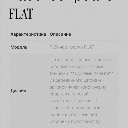
FLAT
Характеристика
Описание
Модель
Рабочее кресло FLAT
Центральная форма спинки с
современными и четкими
линиями. **Боковые панели**
из деревянного шпона и
эргономичная конструкция
Дизайн
сиденья с плоской
поверхностью придают
стильный, премиальный и
минималистичный вид
рабочему пространству.