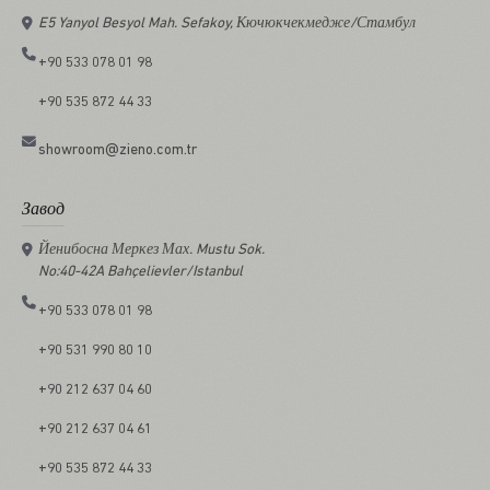
E5 Yanyol Besyol Mah. Sefakoy, Кючюкчекмедже/Стамбул
+90 533 078 01 98
+90 535 872 44 33
showroom@zieno.com.tr
Завод
Йенибосна Меркез Мах. Mustu Sok.
No:40-42A Bahçelievler/Istanbul
+90 533 078 01 98
+90 531 990 80 10
+90 212 637 04 60
+90 212 637 04 61
+90 535 872 44 33