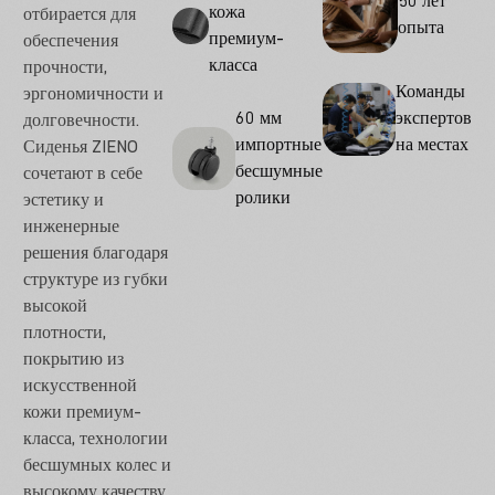
50 лет
кожа
отбирается для
опыта
премиум-
обеспечения
класса
прочности,
Команды
эргономичности и
60 мм
экспертов
долговечности.
импортные
на местах
Сиденья ZIENO
бесшумные
сочетают в себе
ролики
эстетику и
инженерные
решения благодаря
структуре из губки
высокой
плотности,
покрытию из
искусственной
кожи премиум-
класса, технологии
бесшумных колес и
высокому качеству