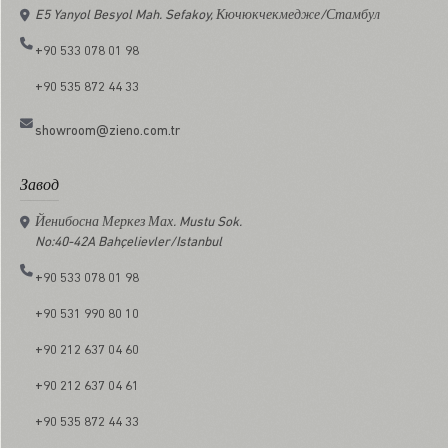
E5 Yanyol Besyol Mah. Sefakoy, Кючюкчекмедже/Стамбул
+90 533 078 01 98
+90 535 872 44 33
showroom@zieno.com.tr
Завод
Йенибосна Меркез Мах. Mustu Sok.
No:40-42A Bahçelievler/Istanbul
+90 533 078 01 98
+90 531 990 80 10
+90 212 637 04 60
+90 212 637 04 61
+90 535 872 44 33