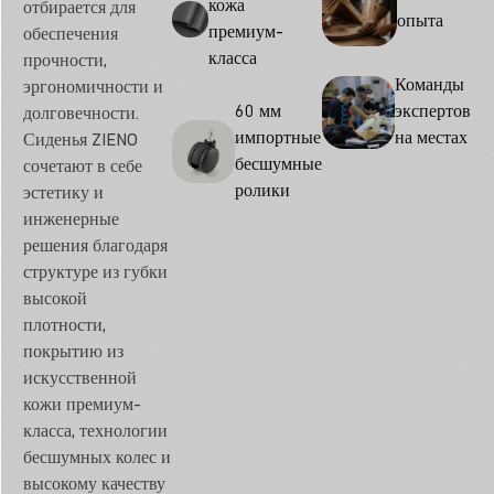
кожа
отбирается для
опыта
премиум-
обеспечения
класса
прочности,
Команды
эргономичности и
60 мм
экспертов
долговечности.
импортные
на местах
Сиденья ZIENO
бесшумные
сочетают в себе
ролики
эстетику и
инженерные
решения благодаря
структуре из губки
высокой
плотности,
покрытию из
искусственной
кожи премиум-
класса, технологии
бесшумных колес и
высокому качеству