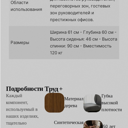
Области
переговорных зон, гостевых
использования
зон руководителей и
престижных офисов.
Ширина 61 см - Глубина 60 см -
Высота сиденья: 46 см - Высота
Размеры
спинки: 90 см - Вместимость
120 кг
Подробности
Труд
Опции
Каждый
Губка
Материал
компонент,
высокой
дерева
используемый в
плотности
наших изделиях,
Синтетическая
тщательно
50 лет