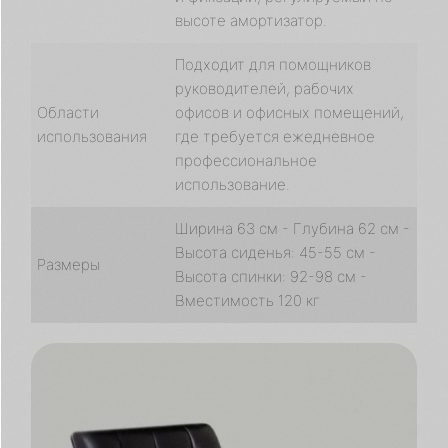
высоте амортизатор.
Подходит для помощников
руководителей, рабочих
Области
офисов и офисных помещений,
использования
где требуется ежедневное
профессиональное
использование.
Ширина 63 см - Глубина 62 см -
Высота сиденья: 45-55 см -
Размеры
Высота спинки: 92-98 см -
Вместимость 120 кг