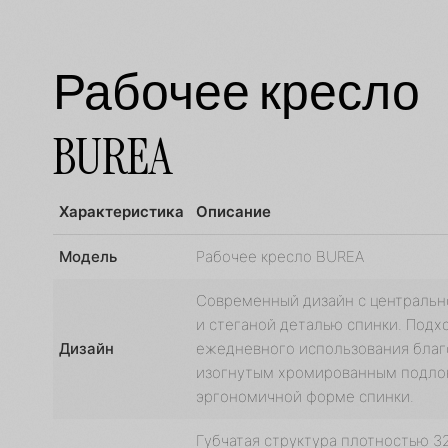
Рабочее кресло
BUREA
Характеристика
Описание
Модель
Рабочее кресло BUREA
Современный дизайн с центральн
и стеганой деталью спинки. Подх
Дизайн
ежедневного использования благ
изогнутым хромированным подло
эргономичной форме спинки.
Губчатая структура плотностью 3