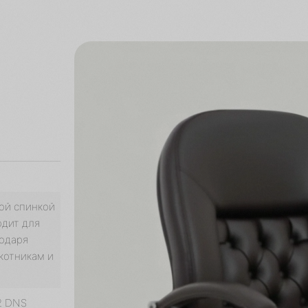
ой спинкой
одит для
одаря
котникам и
2 DNS