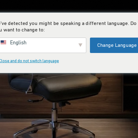
've detected you might be speaking a different language. Do
ный
Наши продукты
Производство
Экспорт
Ссы
u want to change to:
English
Change Language
Close and do not switch language