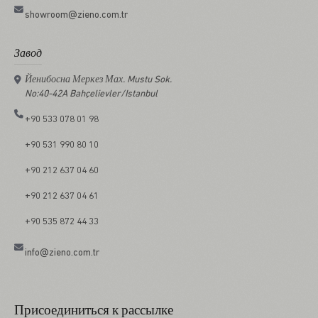
showroom@zieno.com.tr
Завод
Йенибосна Меркез Мах. Mustu Sok.
No:40-42A Bahçelievler/Istanbul
+90 533 078 01 98
+90 531 990 80 10
+90 212 637 04 60
+90 212 637 04 61
+90 535 872 44 33
info@zieno.com.tr
Присоединиться к рассылке