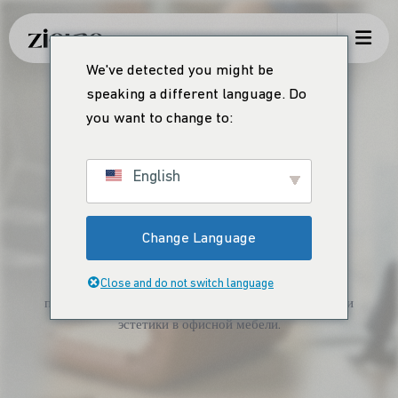
We've detected you might be
speaking a different language. Do
you want to change to:
English
КОЛЛЕКЦИЯ
Наши продукты
Change Language
Откройте для себя наш широкий ассортимент
Close and do not switch language
продукции, которая предлагает сочетание качества и
эстетики в офисной мебели.