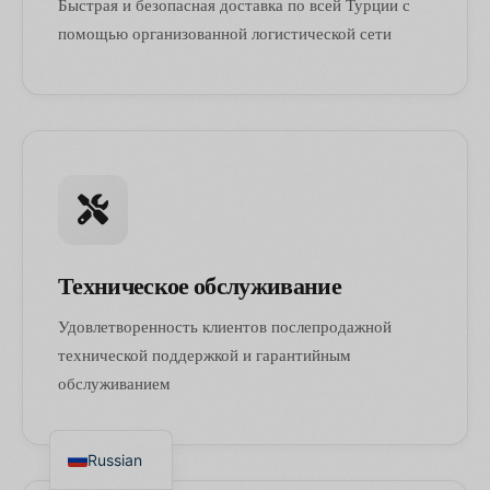
Быстрая и безопасная доставка по всей Турции с
помощью организованной логистической сети
Техническое обслуживание
Arabic
Удовлетворенность клиентов послепродажной
German
технической поддержкой и гарантийным
обслуживанием
English
Turkish
Russian