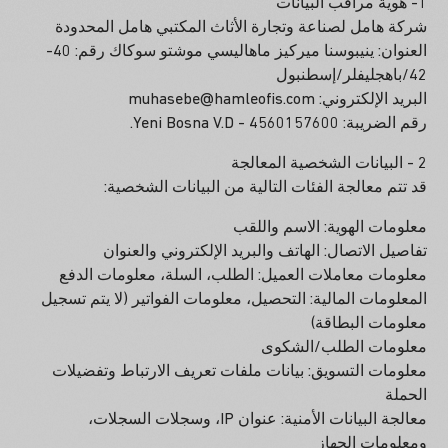
1- هوية مراقب البيانات
شركة هامل لصناعة وتجارة الأثاث المكتبي هامل المحدودة
العنوان: ينيبوسنا ميركيز ماهاليسي موشتو سوكاك رقم: 40-
42/باهجليفلر/إسطنبول
البريد الإلكتروني: muhasebe@hamleofis.com
رقم الضريبة: 4560157600 - Yeni Bosna V.D.
2 - البيانات الشخصية المعالجة
قد تتم معالجة الفئات التالية من البيانات الشخصية:
معلومات الهوية: الاسم واللقب
تفاصيل الاتصال: الهاتف والبريد الإلكتروني والعنوان
معلومات معاملات العميل: الطلب، السلة، معلومات الدفع
المعلومات المالية: التحصيل، معلومات الفواتير (لا يتم تسجيل
معلومات البطاقة)
معلومات الطلب/الشكوى
معلومات التسويق: بيانات ملفات تعريف الارتباط وتفضيلات
الحملة
معالجة البيانات الأمنية: عنوان IP، وسجلات السجلات،
ومعلومات الجهاز