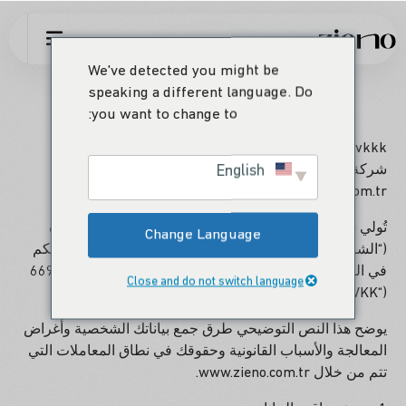
KVKKK
We've detected you might be
speaking a different language. Do
you want to change to:
kvkkk نص توضيحي
English
شركة هامل لصناعة وتجارة الأثاث المكتبي هامل المحدودة
www.zieno.com.tr
تُولي شركة هامل أوفيس لصناعة الأثاث والتجارة المحدودة
Change Language
(“الشركة”) أهمية كبيرة لحماية بياناتك الشخصية وهي المتحكم
في البيانات بموجب قانون حماية البيانات الشخصية رقم 6698
Close and do not switch language
(“KVKK”).
يوضح هذا النص التوضيحي طرق جمع بياناتك الشخصية وأغراض
المعالجة والأسباب القانونية وحقوقك في نطاق المعاملات التي
تتم من خلال www.zieno.com.tr.