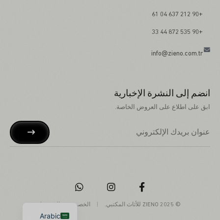
+90 212 637 04 61
+90 535 872 44 33
info@zieno.com.tr
انضم إلى النشرة الإخبارية
ابق على اطلاع على العروض الخاصة.
Russian
German
English
Turkish
© 2025 ZIENO للأثاث المكتبي.
|
الخصوصية
-
الشروط
Arabic