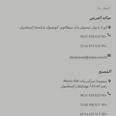
اتصل بنا
صالة العرض
إي 5 يانيول بيسيول ماه. سيفاكوي، كوتشوك شكمجة/إسطنبول
+90 533 078 01 98
+90 535 872 44 33
showroom@zieno.com.tr
المصنع
ينيبوسنا ميركيز ماه. Mustu Sok.
رقم: 40-42 أ بهشليفلر/إسطنبول
+90 533 078 01 98
+90 531 990 80 10
+90 212 637 04 60