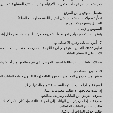
قد يستخدم الموقع ملفات تعريف الارتباط وتقنيات التتبع المشابهة لتحسين 
تشغيل الموقع وأمن الموقع
تذكُّر تفضيلات المستخدم (مثل اختيار اللغة، معلومات السلة)
التحليل وتتبع حركة المرور
التسويق والإعلان
يتوفر للمستخدم خيار رفض ملفات تعريف الارتباط أو حذفها من خلال إعداد
7 - أمن البيانات وفترة الاحتفاظ بها
تطبق Zieno التدابير الفنية والإدارية اللازمة لضمان معالجة البي
الاحتياطي المنتظم للبيانات.
يتم الاحتفاظ بالبيانات طالما استمر الغرض الذي تتم معالجتها من أجله؛ وعندم
8- حقوق المستخدم
يتمتّع المستخدمون المعنيون بالحقوق التالية (وفقًا لقانون حماية البيانات الشخ
لمعرفة ما إذا كانت بياناتهم الشخصية تتم معالجتها أم لا,
إذا تمت معالجتها، لا تطلب معلومات عنها,
معرفة الغرض من البيانات وطريقة معالجتها,
معرفة ما إذا كان يتم نقل البيانات إلى أطراف ثالثة، وإذا كان الأمر كذلك، ف
طلب تصحيح البيانات الخاطئة,
طلب حذف البيانات أو إتلافها,