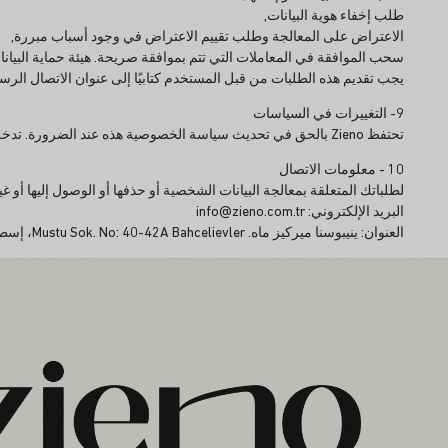
طلب إخفاء هوية البيانات,
الاعتراض على المعالجة وطلب تقييم الاعتراض في وجود أسباب مبررة,
سحب الموافقة في المعاملات التي تتم بموافقة صريحة. هيئة حماية البيانات الشخصية+2قانون كارانف
يجب تقديم هذه الطلبات من قبل المستخدم كتابيًا إلى عنوان الاتصال الر
9- التغييرات في السياسات
تحتفظ Zieno بالحق في تحديث سياسة الخصوصية هذه عند الضرورة. تدخل التحديثات حيز التنفيذ بمجرد نشرها على الموقع. يُنصح المستخدمون بمراجعة هذه الصفحة بشكل دوري.
10 - معلومات الاتصال
لطلباتك المتعلقة بمعالجة البيانات الشخصية أو حذفها أو الوصول إليها أو غي
البريد الإلكتروني: info@zieno.com.tr
العنوان: ينيبوسنا ميركيز ماه. Mustu Sok. No: 40-42A Bahcelievler، إسطنبول