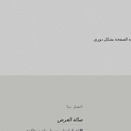
اتصل بنا
صالة العرض
إي 5 يانيول بيسيول ماه. سيفاكوي،