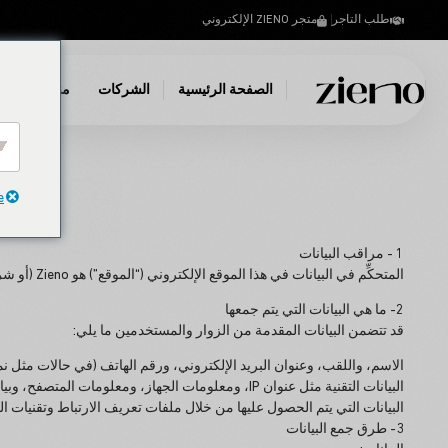
طلب التاجر
متجر ZIENO الإلكتروني
س
الصفحة الرئيسية
الشركات
منتجاتنا
e
1 - مراقب البيانات
المتحكِّم في البيانات في هذا الموقع الإلكتروني (“الموقع”) هو Zieno (أو شركة/شخص تابع لها) وهو المسؤول عن حماية البيانات الشخصية للمستخدمين. يتم جمع بيانات المستخدم ومعالجتها وتخزينها في إطار هذه السياسة.
2- ما هي البيانات التي يتم جمعها
قد تتضمن البيانات المقدمة من الزوار والمستخدمين ما يلي:
الاسم، واللقب، وعنوان البريد الإلكتروني، ورقم الهاتف (في حالات مثل نم
البيانات التقنية مثل عنوان IP، ومعلومات الجهاز، ومعلومات المتصفح، وبيانات الجلسة/البيانات الجغرافية
البيانات التي يتم الحصول عليها من خلال ملفات تعريف الارتباط وتقنيات الت
3- طرق جمع البيانات