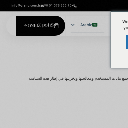
info@zieno.com.tr
+90 533 078 01 98
We
O
N
Arabic
E
I
Z
S
h
p
o
 بنا
yo
Turkish
English
German
Russian