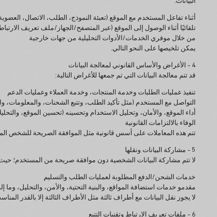
البيانات:
أثناء تفاعل المستخدم مع الموقع (تعبئة النموذج، الطلب، الاتصال، العضوية،
تلقائيًا أثناء الوصول إلى الموقع (عبر المتصفح/الجهاز/ملف تعريف الارتباط
من خلال موفري الخدمات/الأدوات التحليلية من جهات خارجية
يمكن تلخيصها على النحو التالي.
4 - الأغراض والأساس القانوني لمعالجة البيانات
قد تتم معالجة البيانات التي تم جمعها للأغراض التالية:
تنفيذ عمليات الطلبات وخدمة المنتجات، وخدمة العملاء وعمليات الدعم
التواصل مع المستخدم (مثل تأكيد الطلب، وتتبع الشحنات، والمعلومات، و
أداء الموقع، والأمان، وتحليل الاستخدام وتحسينه (تحسين الموقع، والتحليل
الوفاء بالالتزامات القانونية
تتم هذه المعاملات على أسس قانونية مثل الموافقة الصريحة للشخص المعني، 
5 - مشاركة البيانات ونقلها
لا تتم مشاركة البيانات الشخصية دون موافقة صريحة من المستخدم؛ حيث لا 
خدمات الشحن/الدفع المطلوبة لعمليات الطلب والتسليم
مقدمو خدمات استضافة المواقع، والبنية التحتية، والأمن، والتحليل، وما
لا يجوز نقل البيانات مع أطراف ثالثة مثل الأطراف الثالثة إلا بالقدر المن
6 - ملفات تعريف الارتباط وتقنيات التتبع