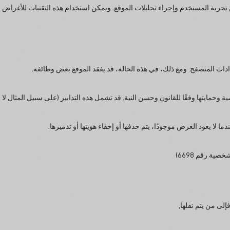
تجربة المستخدم وإجراء تحليلات الموقع. ويمكن استخدام هذه التقنيات للأغراض الت
ات المتصفح. ومع ذلك، في هذه الحالة، قد يفقد الموقع بعض وظائفه.
انات الشخصية وحمايتها وفقًا للقانون وحسن النية. قد تشمل هذه التدابير (على سبيل الم
ا لا يعود الغرض موجودًا، يتم حذفها أو إخفاء هويتها أو تدميرها.
صية رقم 6698)
إلى من يتم نقلها,