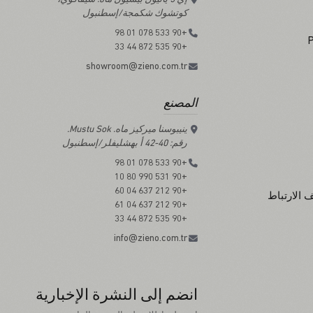
كوتشوك شكمجة/إسطنبول
+90 533 078 01 98
+90 535 872 44 33
showroom@zieno.com.tr
المصنع
ينيبوسنا ميركيز ماه. Mustu Sok.
رقم: 40-42 أ بهشليفلر/إسطنبول
+90 533 078 01 98
+90 531 990 80 10
+90 212 637 04 60
 الارتباط
+90 212 637 04 61
+90 535 872 44 33
info@zieno.com.tr
انضم إلى النشرة الإخبارية