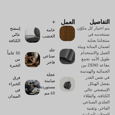
التفاصيل
العمل
الخيارات
يتم اختيار كل مكوّن
إسفنج
خامة
نستخدمه في
عالي
الخشب
منتجاتنا بعناية
الكثافة
لضمان المتانة وبيئة
جلد
العمل والاستخدام
50 عاماً
صناعي
طويل الأمد. تجمع
من
فاخر
مقاعد ZIENO بين
الخبرة
الجمالية والهندسة
عجلة
في نفس القدر
فرق
صامتة
بفضل الهيكل
الخبراء
مستوردة
الإسفنجي عالي
في
60 مم
الكثافة، والطلاء
الميدان
الجلدي الصناعي
الفاخر، وتقنية
العجلات الصامتة