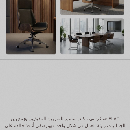
FLAT هو كرسي مكتب متميز للمديرين التنفيذيين يجمع بين
الجماليات وبيئة العمل في شكل واحد. فهو يضفي أناقة خالدة على