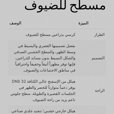
مسطح للضيوف
الميزة
الوصف
الطراز
كرسي بذراعين مسطح للضيوف
بفضل تصميمها العصري والبسيط في
وسط الظهر، والسطح الخشبي الصدفي
التصميم
والشكل البسيط بدون مساند للذراعين،
فإنها توفر مظهراً أنيقاً وخفيفاً واحترافياً
في مناطق الاجتماعات والضيوف.
هيكل من الإسفنج عالي الكثافة 32 DNS
يوفر دعماً متوازناً للخصر والظهر في
الراحة
الجلسات القصيرة والطويلة. سطح جلوس
ناعم يزيد من راحة الضيوف.
هيكل خارجي خشبي؛ تنجيد جلدي صناعي