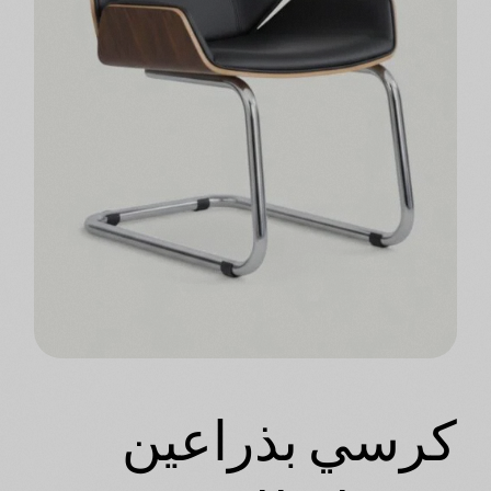
كرسي بذراعين