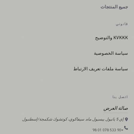
جميع المنتجات
قانوني
KVKKK والتوضيح
سياسة الخصوصية
سياسة ملفات تعريف الارتباط
اتصل بنا
صالة العرض
إي 5 يانيول بيسيول ماه. سيفاكوي، كوتشوك شكمجة/إسطنبول
+90 533 078 01 98