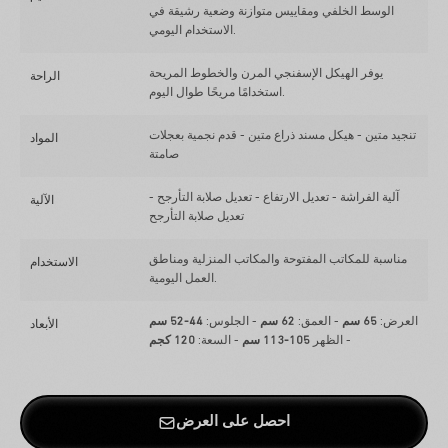
الوسط الخلفي ومقاييس متوازنة وضعية رشيقة في
الاستخدام اليومي.
يوفر الهيكل الإسفنجي المرن والخطوط المريحة
الراحة
استخدامًا مريحًا طوال اليوم.
تنجيد متين - هيكل مسند ذراع متين - قدم نجمية بعجلات
المواد
صامتة
آلية الفراشة - تعديل الارتفاع - تعديل صلابة التأرجح -
الآلية
تعديل صلابة التأرجح
مناسبة للمكاتب المفتوحة والمكاتب المنزلية ومناطق
الاستخدام
العمل اليومية.
العرض:
65 سم
- العمق:
62 سم
- الجلوس:
44-52 سم
الأبعاد
- الظهر
105-113 سم
- السعة:
120 كجم
احصل على العرض