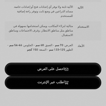
الآلية ثابتة ولا توفر أي إعدادات فتح أو إعدادات خاصة.
الآلية
مساند الذراعين في وضع ثابت وتوفر راحة إضافية
للمستخدم.
مثالية لنزلاء المكاتب، ويمكن استخدامها بسهولة في
الاستخدام
مناطق مثل مناطق الانتظار، وغرف الاجتماعات ومناطق
الاستقبال.
العرض:
70 سم
- العمق:
68 سم
- الجلوس:
46-54 سم
-
الأبعاد
الظهر
125-133 سم
- السعة:
150 كجم
احصل على العرض
اطلب عبر الإنترنت