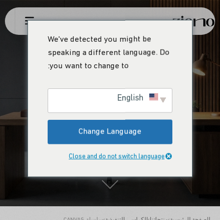
We've detected you might be
speaking a different language. Do
you want to change to:
سلسلة CANVAS
English
Change Language
توقيع صامت للراحة
Close and do not switch language