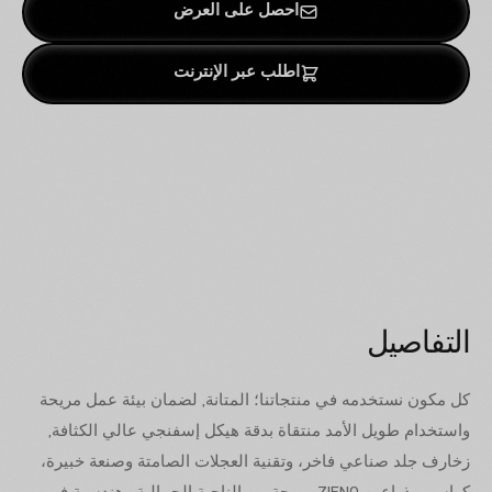
احصل على العرض
اطلب عبر الإنترنت
التفاصيل
كل مكون نستخدمه في منتجاتنا؛ المتانة, لضمان بيئة عمل مريحة
واستخدام طويل الأمد منتقاة بدقة هيكل إسفنجي عالي الكثافة,
زخارف جلد صناعي فاخر، وتقنية العجلات الصامتة وصنعة خبيرة،