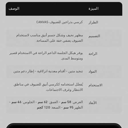
الميزة
الوصف
كرسي بذراعين للضيوف CANVAS
الطراز
مظهر نحيف وشكل جسم أنيق مناسب لاستخدام
التصميم
الضيوف يضفي خفة على المساحة.
يوفر هيكل الجلسة الداعم الراحة في الاستخدام قصير
الراحة
ومتوسط المدى.
تنجيد متين - أقدام معدنية انزلاقية - إطار دعم متين
المواد
يُفضّل استخدامه ككرسي أنيق للضيوف في مناطق
الاستخدام
الانتظار وغرف الاجتماعات.
العرض:
58 سم
- العمق:
62 سم
- الجلوس:
46 سم
-
الأبعاد
الظهر
95 سم
- السعة:
120 كجم