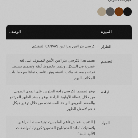
الميزة
الوصف
كرسي بذراعين بذراعين CANVAS التنفيذي
الطراز
يعتمد هذا الكرسي بذراعين الأنيق للضيوف على لغة
التصميم
عصرية في الشكل، ويتميز بخطوط أنيقة وتصميم بسيط.
تم تصميمه بتحويلات ناعمة، وهو يتناسب تمامًا مع جماليات
المكاتب اليوم.
يوفر تصميم الكرسي راحة الجلوس على المدى الطويل
الراحة
من خلال إعطاء الأولوية للراحة. يوفر مسند الظهر المرتفع
والمقعد العريض الراحة للمستخدم من خلال توفير هيكل
داعم لأسفل الظهر.
['التنجيد: قماش ناعم الملمس'، 'بنية مسند الذراعين:
المواد
بلاستيك'، 'مادة القدم/لوح القدمين: كروم'، 'مواصفات
الآلية: ثابتة']