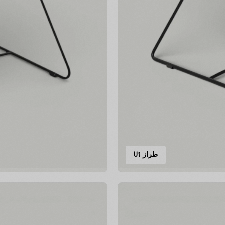
طراز U1