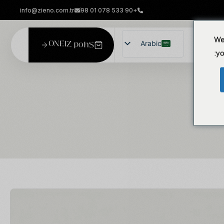
info@zieno.com.tr
+90 533 078 01 98
We
O
N
E
I
Z
p
o
h
S
Arabic
 بنا
yo
Turkish
English
German
Russian
يناميكية إلى بيئة