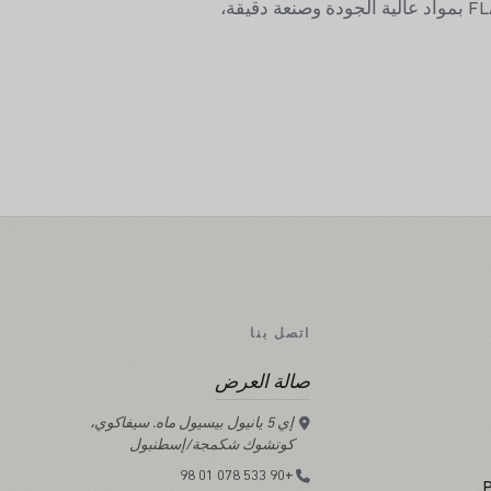
تضع مجموعة FLASH معياراً جديداً في الأثاث المكتبي بتصميمها المريح وخطوطها العصرية. صُنعت FLASH بمواد عالية الجودة وصنعة دقيقة،
اتصل بنا
صالة العرض
إي 5 يانيول بيسيول ماه. سيفاكوي،
كوتشوك شكمجة/إسطنبول
+90 533 078 01 98