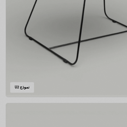
نموذج U2