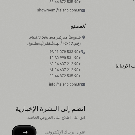
+90 535 872 44 33
showroom@zieno.com.tr
المصنع
ينيبوسنا ميركيز ماه. Mustu Sok.
رقم: 40-42 أ بهشليفلر/إسطنبول
+90 533 078 01 98
+90 531 990 80 10
+90 212 637 04 60
 الارتباط
+90 212 637 04 61
+90 535 872 44 33
info@zieno.com.tr
انضم إلى النشرة الإخبارية
ابق على اطلاع على العروض الخاصة.