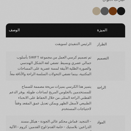
الميزة
الوصف
الرئيس التنفيذي لسويفت
الطراز
تم تصميم كرسي العمل من مجموعة SWIFT بأسلوب
التصميم
جمالي عصري وبسيط. تضفي لغة الشكل الهندسي
والصورة الظلية الأنيقة لمسة عصرية على المساحات
المكتبية، بينما تضفي التحولات السلسة الراحة والأناقة معاً.
يتميز هذا الكرسي بميزات مريحة مصممة للسماح
الراحة
للمستخدمين بالجلوس المريح لساعات طويلة. يوفر الدعم
القطني الراحة المثلى من خلال الحفاظ على الانحناء
الطبيعي لأسفل الظهر ويمكن تعديل عمق المقعد وفقاً
لاحتياجات المستخدم.
- التنجيد: قماش محكم عالي الجودة - هيكل مسند
المواد
الذراعين: بلاستيك - خامة القدم/لوح القدمين: كروم - الآلية