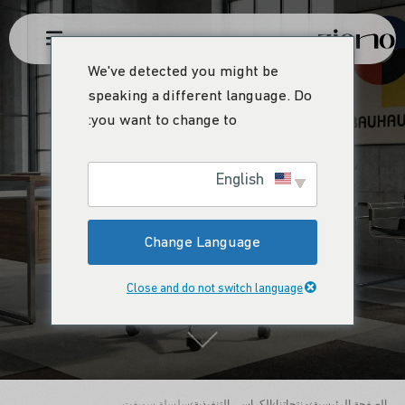
We've detected you might be
speaking a different language. Do
you want to change to:
سلسلة سويفت
English
Change Language
الراحة في السرعة
Close and do not switch language