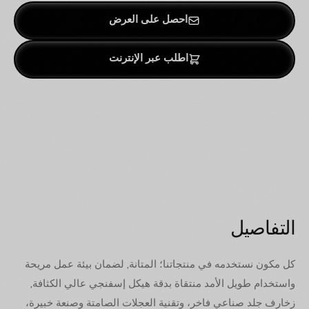
احصل على العرض
اطلب عبر الإنترنت
التفاصيل
كل مكون نستخدمه في منتجاتنا؛ المتانة, لضمان بيئة عمل مريحة
واستخدام طويل الأمد منتقاة بدقة هيكل إسفنجي عالي الكثافة,
زخارف جلد صناعي فاخر، وتقنية العجلات الصامتة وصنعة خبيرة،