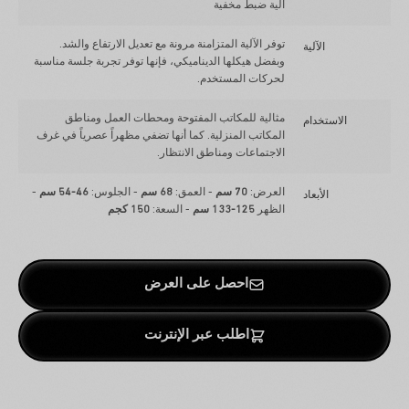
آلية ضبط مخفية
توفر الآلية المتزامنة مرونة مع تعديل الارتفاع والشد.
الآلية
وبفضل هيكلها الديناميكي، فإنها توفر تجربة جلسة مناسبة
لحركات المستخدم.
مثالية للمكاتب المفتوحة ومحطات العمل ومناطق
الاستخدام
المكاتب المنزلية. كما أنها تضفي مظهراً عصرياً في غرف
الاجتماعات ومناطق الانتظار.
العرض:
70 سم
- العمق:
68 سم
- الجلوس:
46-54 سم
-
الأبعاد
الظهر
125-133 سم
- السعة:
150 كجم
احصل على العرض
اطلب عبر الإنترنت