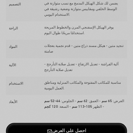
يضمن لك شكل الهيكل المدمج مع نسب متوازنة في
التصميم
الوسط الخلفي ومقاييس متوازنة وضعية رشيقة في
الاستخدام اليومي.
يوفر الهيكل الإسفنجي المرن والخطوط المريحة
الراحة
استخدامًا مريحًا طوال اليوم.
تنجيد متين - هيكل مسند ذراع متين - قدم نجمية بعجلات
المواد
صامتة
آلية الفراشة - تعديل الارتفاع - تعديل صلابة التأرجح -
الآلية
تعديل صلابة التأرجح
مناسبة للمكاتب المفتوحة والمكاتب المنزلية ومناطق
الاستخدام
العمل اليومية.
العرض:
65 سم
- العمق:
62 سم
- الجلوس:
44-52 سم
الأبعاد
- الظهر
105-113 سم
- السعة:
120 كجم
احصل على العرض