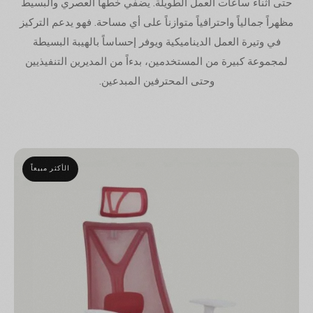
حتى أثناء ساعات العمل الطويلة. يضفي خطها العصري والبسيط
مظهراً جمالياً واحترافياً متوازناً على أي مساحة. فهو يدعم التركيز
في وتيرة العمل الديناميكية ويوفر إحساساً بالهيبة البسيطة
لمجموعة كبيرة من المستخدمين، بدءاً من المديرين التنفيذيين
وحتى المحترفين المبدعين.
الأكثر مبيعاً