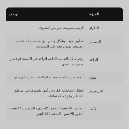
الميزة
الوصف
كرسي سويفت بذراعين للضيوف
الطراز
مظهر نحيف وشكل جسم أنيق مناسب لاستخدام
التصميم
الضيوف يضفي خفة على المساحة.
يوفر هيكل الجلسة الداعم الراحة في الاستخدام قصير
الراحة
ومتوسط المدى.
تنجيد متين - أقدام معدنية انزلاقية - إطار دعم متين
المواد
يُفضّل استخدامه ككرسي أنيق للضيوف في مناطق
الاستخدام
الانتظار وغرف الاجتماعات.
العرض:
58 سم
- العمق:
62 سم
- الجلوس:
46 سم
-
الأبعاد
الظهر
95 سم
- السعة:
120 كجم