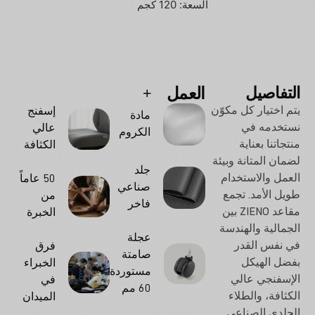
السعة: 120 كجم
التفاصيل
العمل
الخيارات
يتم اختيار كل مكوّن
إسفنج
مادة
نستخدمه في
عالي
الكروم
منتجاتنا بعناية
الكثافة
لضمان المتانة وبيئة
جلد
العمل والاستخدام
50 عاماً
صناعي
طويل الأمد. تجمع
من
فاخر
مقاعد ZIENO بين
الخبرة
الجمالية والهندسة
عجلة
في نفس القدر
فرق
صامتة
بفضل الهيكل
الخبراء
مستوردة
الإسفنجي عالي
في
60 مم
الكثافة، والطلاء
الميدان
الجلدي الصناعي