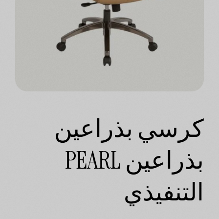
كرسي بذراعين
بذراعين PEARL
التنفيذي