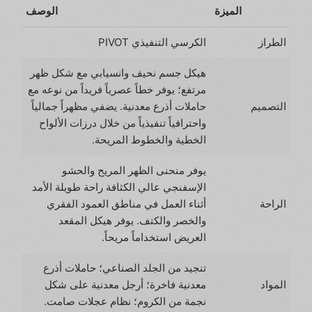
الميزة
الوصف
الطراز
الكرسي التنفيذي PIVOT
هيكل جسم نحيف وانسيابي مع شكل ظهر
مرتفع؛ يوفر خطاً عصرياً فريداً من نوعه مع
التصميم
حاملات أذرع معدنية. يضفي مظهراً جمالياً
واحترافياً تنفيذياً من خلال درزات الألواح
الخطية والخطوط المريحة.
يوفر منحنى الظهر المريح والحشو
الإسفنجي عالي الكثافة راحة طويلة الأمد
الراحة
أثناء العمل في مناطق العمود الفقري
والخصر والكتف. يوفر هيكل المقعد
العريض استخداماً مريحاً.
تنجيد من الجلد الصناعي؛ حاملات أذرع
المواد
معدنية فاخرة؛ أرجل معدنية على شكل
نجمة من الكروم؛ نظام عجلات صامت.